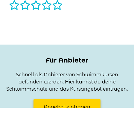
Name
Optional, wird bei deiner Bewertung angezeigt
Für Anbieter
Titel der Bewertung
Schnell als Anbieter von Schwimmkursen
Optional, hilft aber Deine Bewertung besser zu
gefunden werden: Hier kannst du deine
verstehen
Schwimmschule und das Kursangebot eintragen.
Angebot eintragen
Teil deinen Eindruck
Optional, hilft aber Deine Bewertung besser zu
verstehen