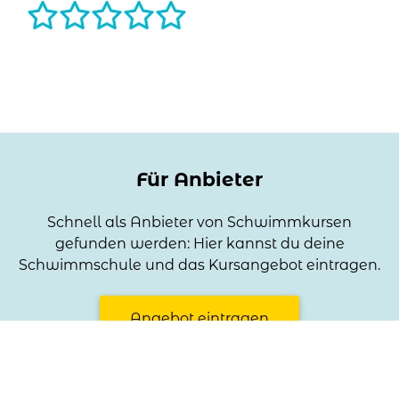
Name
Optional, wird bei deiner Bewertung angezeigt
Für Anbieter
Titel der Bewertung
Schnell als Anbieter von Schwimmkursen
Optional, hilft aber Deine Bewertung besser zu
gefunden werden: Hier kannst du deine
verstehen
Schwimmschule und das Kursangebot eintragen.
Angebot eintragen
Teil deinen Eindruck
Optional, hilft aber Deine Bewertung besser zu
verstehen