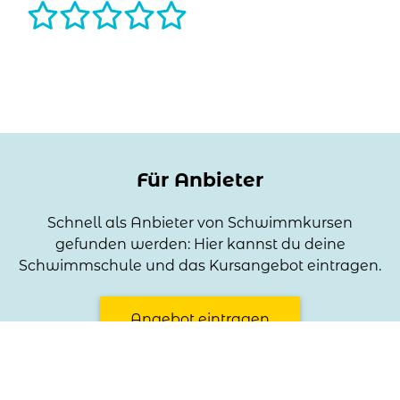
Name
Optional, wird bei deiner Bewertung angezeigt
Für Anbieter
Titel der Bewertung
Schnell als Anbieter von Schwimmkursen
Optional, hilft aber Deine Bewertung besser zu
gefunden werden: Hier kannst du deine
verstehen
Schwimmschule und das Kursangebot eintragen.
Angebot eintragen
Teil deinen Eindruck
Optional, hilft aber Deine Bewertung besser zu
verstehen