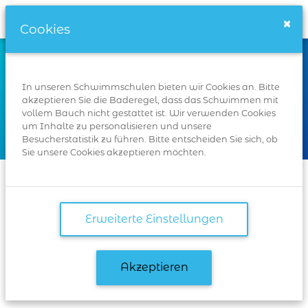
Schwimmschulen.de
×
Cookies
Wo
In unseren Schwimmschulen bieten wir Cookies an. Bitte
akzeptieren Sie die Baderegel, dass das Schwimmen mit
vollem Bauch nicht gestattet ist. Wir verwenden Cookies
um Inhalte zu personalisieren und unsere
Suchen
Besucherstatistik zu führen. Bitte entscheiden Sie sich, ob
Sie unsere Cookies akzeptieren möchten.
Startseite
Karlsruhe
Erlenweg 2, 76199 Karlsruhe
Erweiterte Einstellungen
Erlenweg 2, 76199
Akzeptieren
Karlsruhe