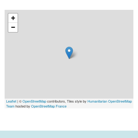
+
−
Leaflet
| ©
OpenStreetMap
contributors, Tiles style by
Humanitarian OpenStreetMap
Team
hosted by
OpenStreetMap France