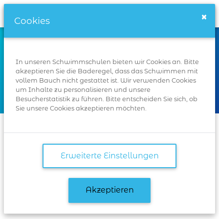
Schwimmschulen.de
×
Cookies
Wo
In unseren Schwimmschulen bieten wir Cookies an. Bitte
akzeptieren Sie die Baderegel, dass das Schwimmen mit
vollem Bauch nicht gestattet ist. Wir verwenden Cookies
um Inhalte zu personalisieren und unsere
Suchen
Besucherstatistik zu führen. Bitte entscheiden Sie sich, ob
Sie unsere Cookies akzeptieren möchten.
Startseite
Karlsruhe
Hermann-Veit Str. 7, 76135 Karlsruhe
Erweiterte Einstellungen
Hermann-Veit Str. 7, 76135
Akzeptieren
Karlsruhe