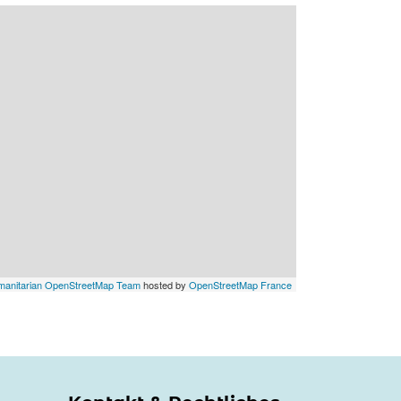
anitarian OpenStreetMap Team
hosted by
OpenStreetMap France