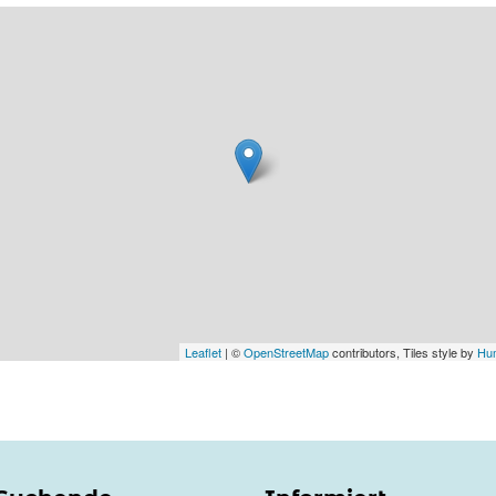
Leaflet
| ©
OpenStreetMap
contributors, Tiles style by
Hum